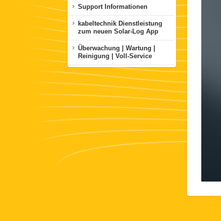
Support Informationen
kabeltechnik Dienstleistung
zum neuen Solar-Log App
Überwachung | Wartung |
Reinigung | Voll-Service